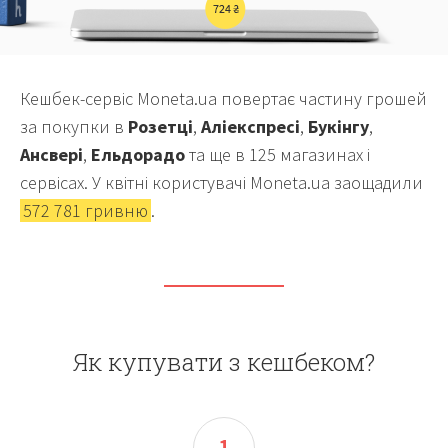
Кешбек-сервіс Moneta.ua повертає частину грошей
за покупки в
Розетці
,
Аліекспресі
,
Букінгу
,
Ансвері
,
Ельдорадо
та ще в 125 магазинах і
сервісах. У квітні користувачі Moneta.ua заощадили
572 781 гривню
.
Як купувати з кешбеком?
1