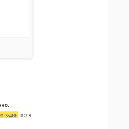
чно.
ох годин
після