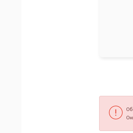
Об
Он