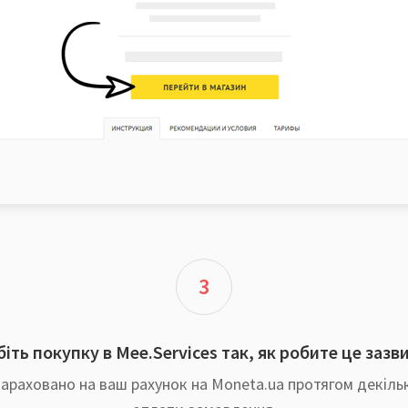
3
іть покупку в Mee.Services так, як робите це зазв
араховано на ваш рахунок на Moneta.ua протягом декільк