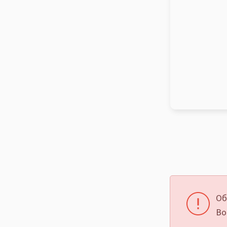
Об
Во