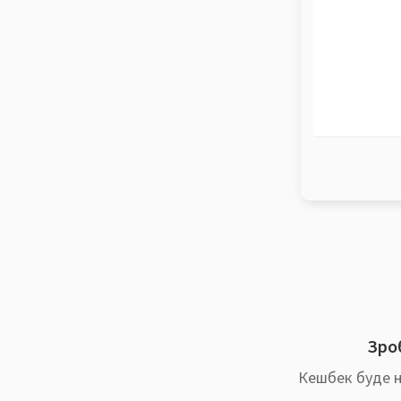
Зроб
Кешбек буде н