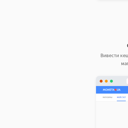
Вивести кеш
ма