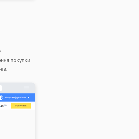
.
ення покупки
ів.