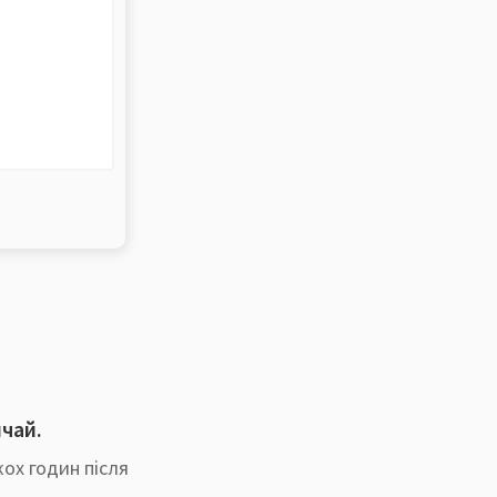
ичай.
ох годин після