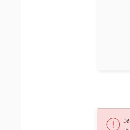
Об
Он