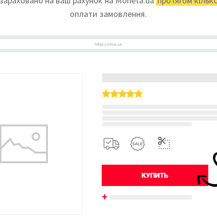
зараховано на ваш рахунок на Moneta.ua
протягом кільк
оплати замовлення.