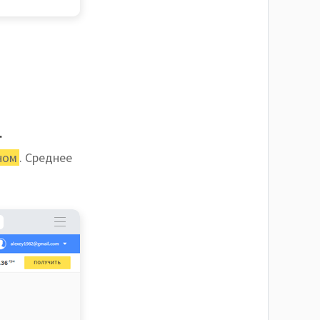
.
ном
. Среднее