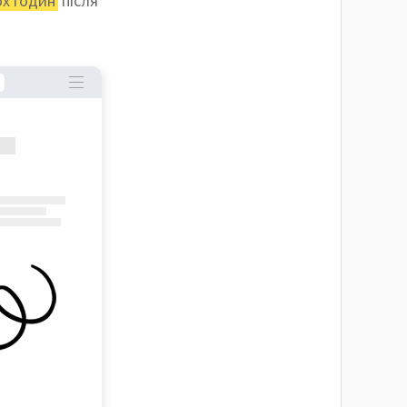
ох годин
після