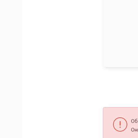
Об
Он