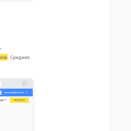
.
ном
. Среднее