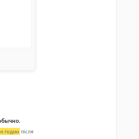
 обычно.
ох годин
після