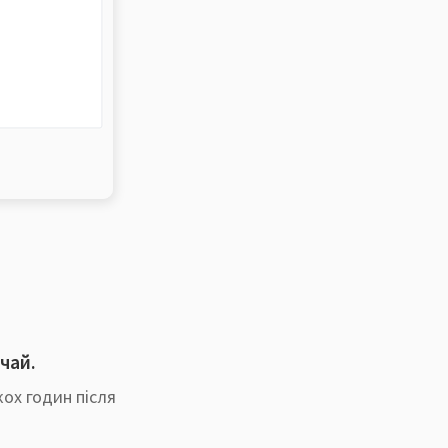
ичай.
ох годин після