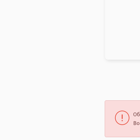
Об
Во