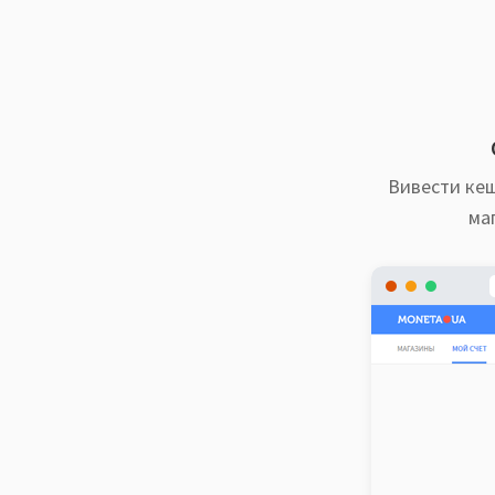
Вивести кеш
ма