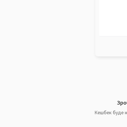
Зроб
Кешбек буде н