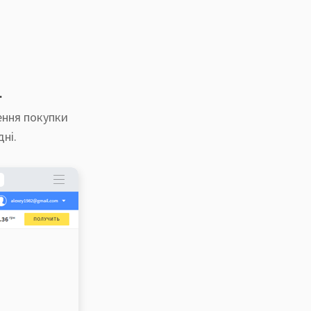
.
ення покупки
ні.